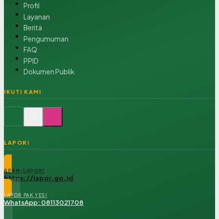
Profil
Layanan
Berita
Pengumuman
FAQ
PPID
Dokumen Publik
IKUTI KAMI
LAPOR!
SP4N-LAPOR!
https://lapor.go.id
LAPOR PAK YES!
WhatsApp: 08113021708