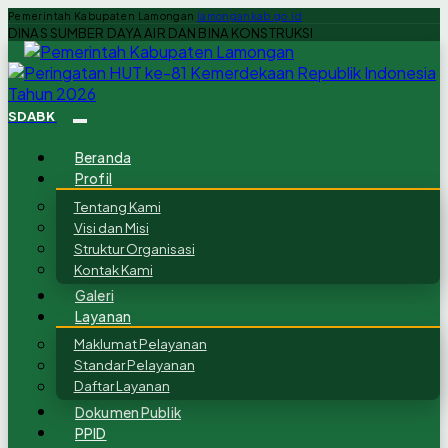
Pemerintah Kabupaten Lamongan
lamongankab.go.id
DINAS SUMBER DAYA AIR DAN BINA KONSTRUKSI
SDABK
Beranda
Profil
Tentang Kami
Visi dan Misi
Struktur Organisasi
Kontak Kami
Galeri
Layanan
Maklumat Pelayanan
Standar Pelayanan
Daftar Layanan
Dokumen Publik
PPID