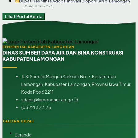
Bupati Yes Minta Adopsi Inovasi Biopori KKN di Lamongan
05
05 Agustus 2026
Lihat Portal Berita
PEMERINTAH KABUPATEN LAMONGAN
DINAS SUMBER DAYA AIR DAN BINA KONSTRUKSI
KABUPATEN LAMONGAN
Jl. Ki Sarmidi Mangun Sarkoro No. 7, Kecamatan
Lamongan, Kabupaten Lamongan, Provinsi Jawa Timur,
Kode Pos 62211
sdabk@lamongankab.go.id
(0322) 322175
TAUTAN CEPAT
Beranda