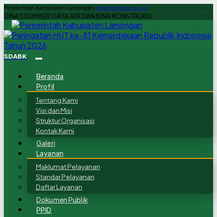
Pemerintah Kabupaten Lamongan
lamongankab.go.id
DINAS SUMBER DAYA AIR DAN BINA KONSTRUKSI
SDABK
Beranda
Profil
Tentang Kami
Visi dan Misi
Struktur Organisasi
Kontak Kami
Galeri
Layanan
Maklumat Pelayanan
Standar Pelayanan
Daftar Layanan
Dokumen Publik
PPID