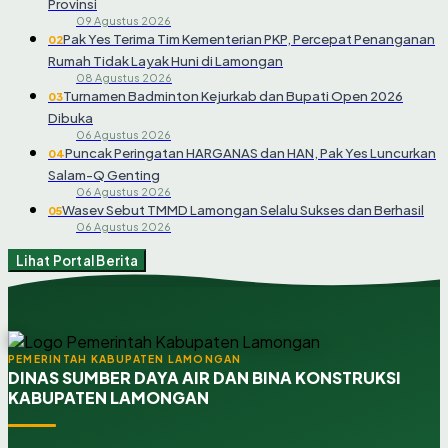
Provinsi
09 Agustus 2026
Pak Yes Terima Tim Kementerian PKP, Percepat Penanganan
02
Rumah Tidak Layak Huni di Lamongan
08 Agustus 2026
Turnamen Badminton Kejurkab dan Bupati Open 2026
03
Dibuka
06 Agustus 2026
Puncak Peringatan HARGANAS dan HAN, Pak Yes Luncurkan
04
Salam-Q Genting
06 Agustus 2026
Wasev Sebut TMMD Lamongan Selalu Sukses dan Berhasil
05
06 Agustus 2026
Lihat Portal Berita
PEMERINTAH KABUPATEN LAMONGAN
DINAS SUMBER DAYA AIR DAN BINA KONSTRUKSI
KABUPATEN LAMONGAN