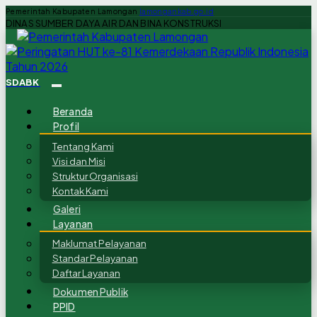
Pemerintah Kabupaten Lamongan
lamongankab.go.id
DINAS SUMBER DAYA AIR DAN BINA KONSTRUKSI
SDABK
Beranda
Profil
Tentang Kami
Visi dan Misi
Struktur Organisasi
Kontak Kami
Galeri
Layanan
Maklumat Pelayanan
Standar Pelayanan
Daftar Layanan
Dokumen Publik
PPID