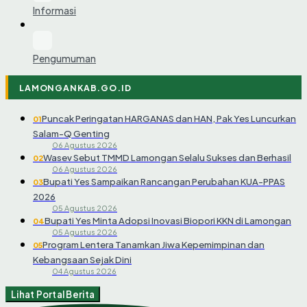
Informasi
Pengumuman
LAMONGANKAB.GO.ID
Puncak Peringatan HARGANAS dan HAN, Pak Yes Luncurkan
01
Salam-Q Genting
06 Agustus 2026
Wasev Sebut TMMD Lamongan Selalu Sukses dan Berhasil
02
06 Agustus 2026
Bupati Yes Sampaikan Rancangan Perubahan KUA-PPAS
03
2026
05 Agustus 2026
Bupati Yes Minta Adopsi Inovasi Biopori KKN di Lamongan
04
05 Agustus 2026
Program Lentera Tanamkan Jiwa Kepemimpinan dan
05
Kebangsaan Sejak Dini
04 Agustus 2026
Lihat Portal Berita