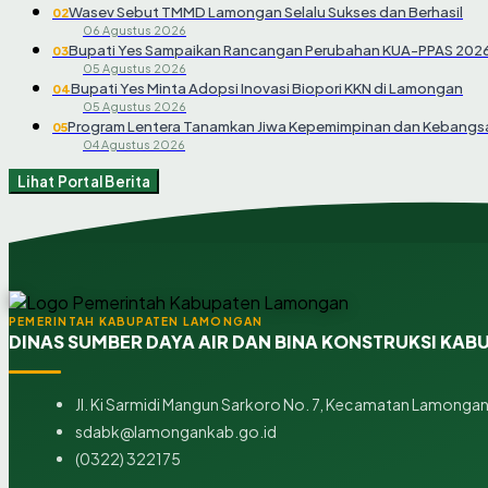
Wasev Sebut TMMD Lamongan Selalu Sukses dan Berhasil
02
06 Agustus 2026
Bupati Yes Sampaikan Rancangan Perubahan KUA-PPAS 202
03
05 Agustus 2026
Bupati Yes Minta Adopsi Inovasi Biopori KKN di Lamongan
04
05 Agustus 2026
Program Lentera Tanamkan Jiwa Kepemimpinan dan Kebangsa
05
04 Agustus 2026
Lihat Portal Berita
PEMERINTAH KABUPATEN LAMONGAN
DINAS SUMBER DAYA AIR DAN BINA KONSTRUKSI KA
Jl. Ki Sarmidi Mangun Sarkoro No. 7, Kecamatan Lamonga
sdabk@lamongankab.go.id
(0322) 322175