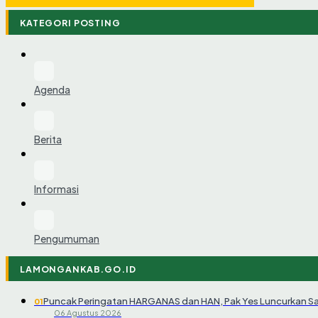
KATEGORI POSTING
Agenda
Berita
Informasi
Pengumuman
LAMONGANKAB.GO.ID
Puncak Peringatan HARGANAS dan HAN, Pak Yes Luncurkan S
01
06 Agustus 2026