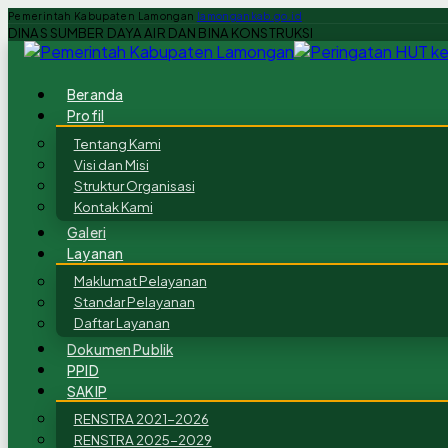
Pemerintah Kabupaten Lamongan
lamongankab.go.id
DINAS SUMBER DAYA AIR DAN BINA KONSTRUKSI
Beranda
Profil
Tentang Kami
Visi dan Misi
Struktur Organisasi
Kontak Kami
Galeri
Layanan
Maklumat Pelayanan
Standar Pelayanan
Daftar Layanan
Dokumen Publik
PPID
SAKIP
RENSTRA 2021-2026
RENSTRA 2025-2029