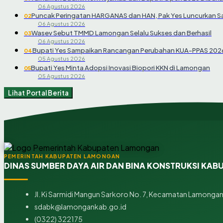
06 Agustus 2026
Puncak Peringatan HARGANAS dan HAN, Pak Yes Luncurkan 
02
06 Agustus 2026
Wasev Sebut TMMD Lamongan Selalu Sukses dan Berhasil
03
06 Agustus 2026
Bupati Yes Sampaikan Rancangan Perubahan KUA-PPAS 202
04
05 Agustus 2026
Bupati Yes Minta Adopsi Inovasi Biopori KKN di Lamongan
05
05 Agustus 2026
Lihat Portal Berita
PEMERINTAH KABUPATEN LAMONGAN
DINAS SUMBER DAYA AIR DAN BINA KONSTRUKSI KA
Jl. Ki Sarmidi Mangun Sarkoro No. 7, Kecamatan Lamonga
sdabk@lamongankab.go.id
(0322) 322175