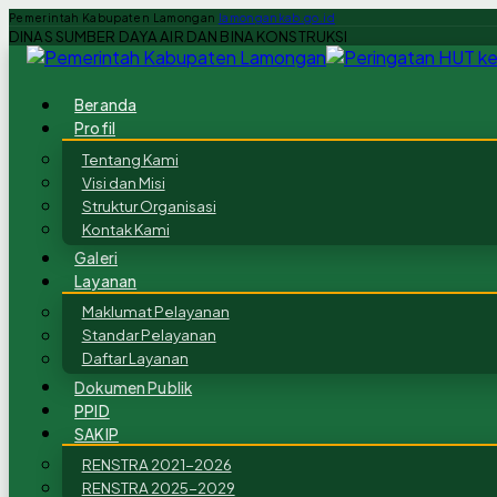
Pemerintah Kabupaten Lamongan
lamongankab.go.id
DINAS SUMBER DAYA AIR DAN BINA KONSTRUKSI
Beranda
Profil
Tentang Kami
Visi dan Misi
Struktur Organisasi
Kontak Kami
Galeri
Layanan
Maklumat Pelayanan
Standar Pelayanan
Daftar Layanan
Dokumen Publik
PPID
SAKIP
RENSTRA 2021-2026
RENSTRA 2025-2029